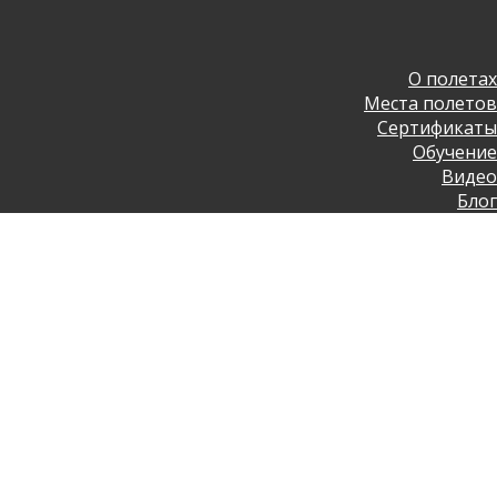
О полетах
Места полетов
Сертификаты
Обучение
Видео
Блог